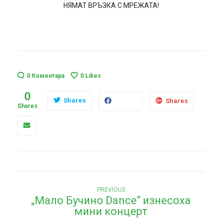
НЯМАТ ВРЪЗКА С МРЕЖАТА!
0 Коментара
0
Likes
0
Shares
Shares
Shares
Н
Previous
PREVIOUS
„Мало Бучино Dance“ изнесоха
post:
а
мини концерт