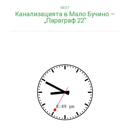
в
Next
и
NEXT
Канализацията в Мало Бучино –
post:
г
„Параграф 22“
а
ц
и
я