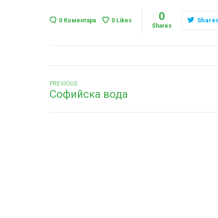
0
Share
0 Коментара
0
Likes
Shares
Навигация
Previous
PREVIOUS
Софийска вода
post: