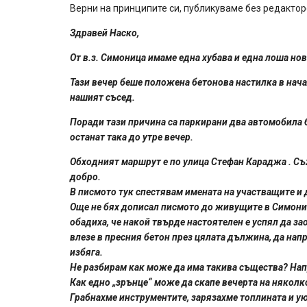
Верни на принципите си, публикуваме без редактор
Здравей Наско,
От в.з. Симоница имаме една хубава и една лоша нов
Тази вечер беше положена бетонова настилка в нач
нашият съсед.
Поради тази причина са паркирани два автомобила 
останат така до утре вечер.
Обходният маршрут е по улица Стефан Караджа . Съ
добро.
В писмото тук спестявам имената на участващите и 
Още не бях дописал писмото до живущите в Симониц
обадиха, че накой твърде настоятелен е успял да з
влезе в пресния бетон през цялата дължина, да напр
избяга.
Не разбирам как може да има такива същества? Нап
Как едно „зрънце“ може да скапе вечерта на няколк
Грабнахме инструментите, зарязахме топлината и ую