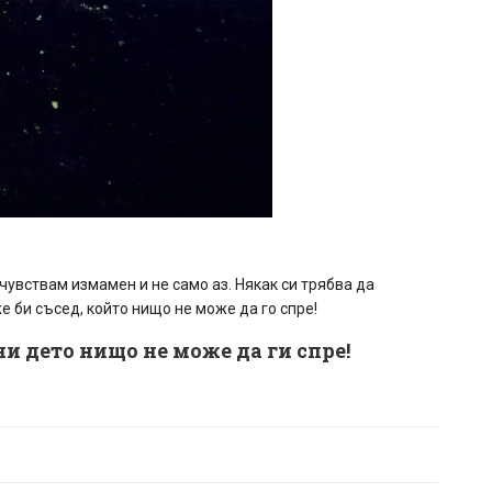
 чувствам измамен и не само аз. Някак си трябва да
 би съсед, който нищо не може да го спре!
ни дето нищо не може да ги спре!