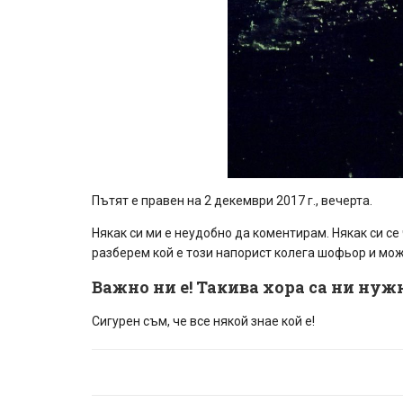
Пътят е правен на 2 декември 2017 г., вечерта.
Някак си ми е неудобно да коментирам. Някак си се
разберем кой е този напорист колега шофьор и може
Важно ни е! Такива хора са ни нуж
Сигурен съм, че все някой знае кой е!