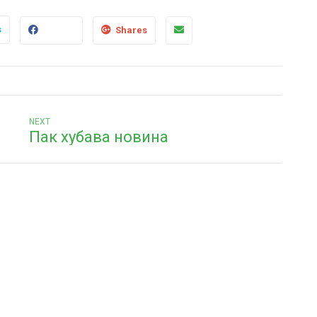
s
Shares
Next
NEXT
Пак хубава новина
post: