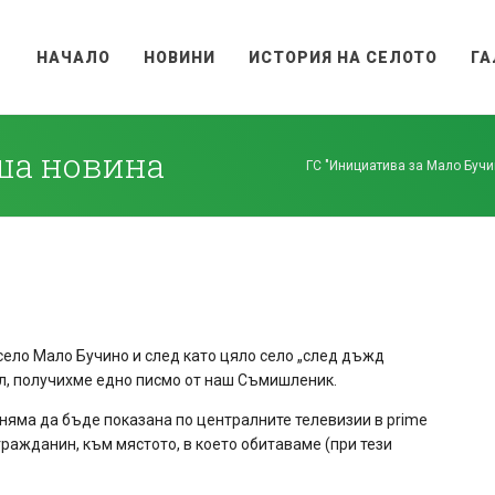
НАЧАЛО
НОВИНИ
ИСТОРИЯ НА СЕЛОТО
ГА
оша новина
ГС "Инициатива за Мало Бучи
 село Мало Бучино и след като цяло село „след дъжд
вил, получихме едно писмо от наш Съмишленик.
 няма да бъде показана по централните телевизии в prime
гражданин, към мястото, в което обитаваме (при тези