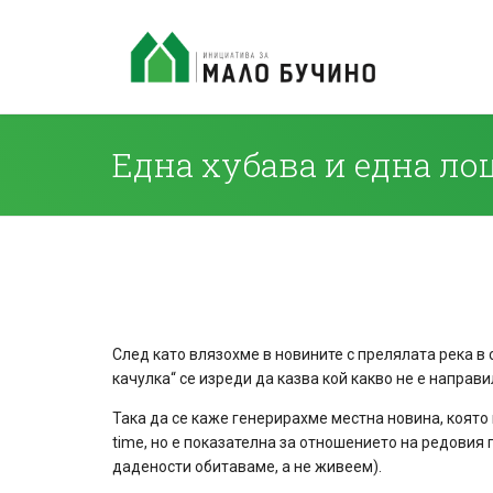
Една хубава и една л
След като влязохме в новините с прелялата река в
качулка“ се изреди да казва кой какво не е напра
Така да се каже генерирахме местна новина, която
time, но е показателна за отношението на редовия 
дадености обитаваме, а не живеем).