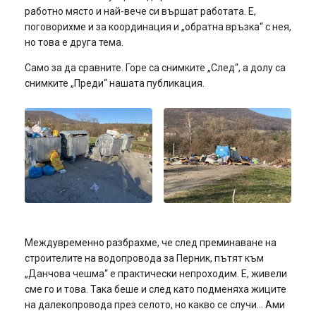
работно място и най-вече си вършат работата. Е,
поговорихме и за координация и „обратна връзка“ с нея,
но това е друга тема.
Само за да сравните. Горе са снимките „След“, а долу са
снимките „Преди“ нашата публикация.
Междувременно разбрахме, че след преминаване на
строителите на водопровода за Перник, пътят към
„Данчова чешма“ е практически непроходим. Е, живели
сме го и това. Така беше и след като подменяха жиците
на далекопровода през селото, но какво се случи… Ами