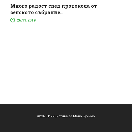
Много радост след протокола от
селското събрание…
26.11.2019
©2026 Инициатива за Мало Бучино