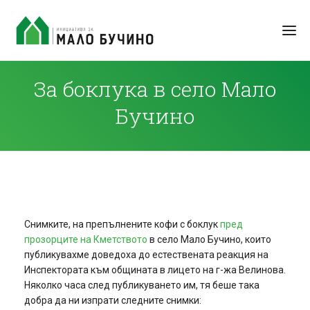
За боклука в село Мало
Бучино
Снимките, на препълнените кофи с боклук
пред
прозорците на Кметството
в село Мало Бучино, които
публикувахме доведоха до естествената реакция на
Инспектората към общината в лицето на г-жа Велинова.
Няколко часа след публикуването им, тя беше така
добра да ни изпрати следните снимки: