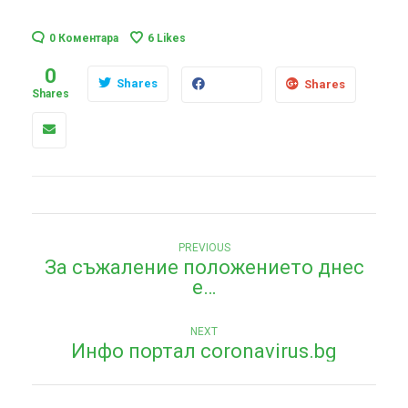
0 Коментара
6
Likes
0
Shares
Shares
Shares
Н
Previous
PREVIOUS
За съжаление положението днес
post:
а
е…
в
Next
и
NEXT
Инфо портал coronavirus.bg
post:
г
а