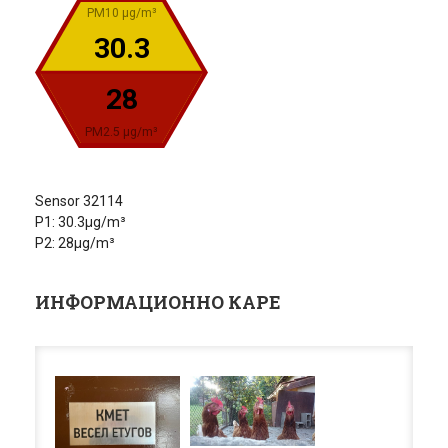
PM10 µg/m³
30.3
28
PM2.5 µg/m³
Sensor 32114
P1: 30.3µg/m³
P2: 28µg/m³
ИНФОРМАЦИОННО КАРЕ