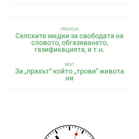
Н
Previous
PREVIOUS
Селските медии за свободата на
post:
а
словото, обгазяването,
в
газификацията, и т.н.
и
Next
NEXT
г
За „прахът“ който „трови“ живота
post:
ни
а
ц
и
я