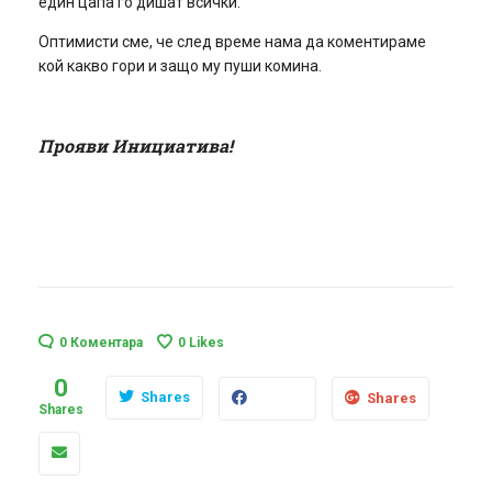
един цапа го дишат всички.
Оптимисти сме, че след време нама да коментираме
кой какво гори и защо му пуши комина.
Прояви Инициатива!
0 Коментара
0
Likes
0
Shares
Shares
Shares