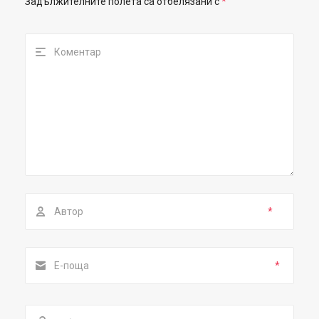
Задължителните полета са отбелязани с
*
*
*