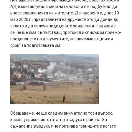
По наша вътрешна информация вчера „Овергаз мрежи“
АД е контактувал с местната власт и я е подбутнал да
внесе заявленията на жителите. Договорено е, днес 10
мар 2020 г., представител на дружеството да дойде до
селото и да получи подадените заявления. Надяваме
се, че ще има съпътстващ протокол и списък за приемо-
предаването на документите, независимо от „късия
срок“ за подготовката им.
Обещаваме, че ще следим внимателно този въпрос,
касаещ пряко чистотата на въздуха в района. За
съжаление въздухът не признава границите и когато