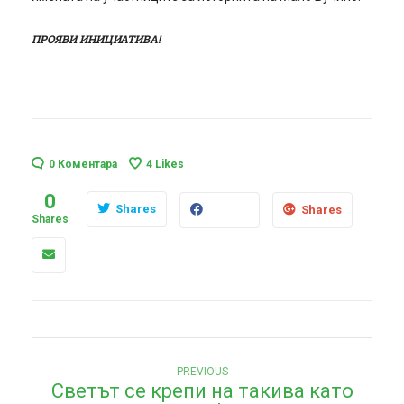
ПРОЯВИ ИНИЦИАТИВА!
0 Коментара
4
Likes
0
Shares
Shares
Shares
Н
Previous
PREVIOUS
Светът се крепи на такива като
post:
а