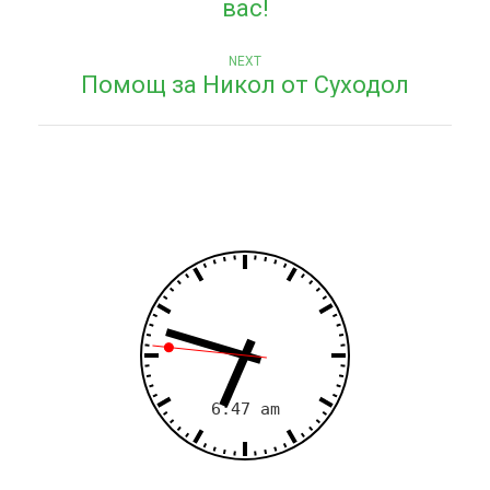
вас!
в
Next
и
NEXT
Помощ за Никол от Суходол
post:
г
а
ц
и
я