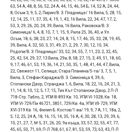
63, 54 А, 48, 8, 56, 52, 24 А, 44, 15, 46, 54 Б, 14, 52 А, 24, 44,
8, Осъм 3, 9, 5, 2, Пирин/В. З. Пладнище/ 16 Вила, 5, 28, 15,
12, 14, 25, 11, 37, 35, 4, 19, 1, 43, 16 Вила, 22, 34, 47, 17, 2,
53, 3, 29, 26, 20, 24, 39, Вила, 16 Вила, Раковска/В. З.
Симоница/ 6, 4, 8, 10, 7, 1, 15, 9, Рила 25, 36, 40, и Ул.
Осъм, 18, 6, 38, 23, 27, 14, 24, 8, 15, 17, 46, 35, 33, 28, 19, 45,
39, Вила, 4, 32, 50, 3, 31, 49, 21, 2, 29, 7, 30, 12, 10, 34,
Родопи/В. З. Пладнище/ 33, 52, 34, 55, 7, 11, 23, 2, 32, 45,
25, 42, 54, 29, 37, 13 Вила, 29а, 8, 58, 27, 15, 3, 49, 51, 18, 60,
9, 17, 46, 61, 53, 19, 36, 14, 21, 50, 35, 1, 48, 41, 44, 47, Вила,
22, Свежест 11, Селище, Стара Планина/5-та/ 3, 7, 5, 1,
Вила, 3, Стефан Караджа/В. З. Симоница 4, 39, 6,
Стопански Двор, Странджа 1, 6, Вила, 18, 22, 16, 24, 21, 3,
11, 14, 8, 10, 12, 5, 17, 15, Тих Кът Стопански Двор, 2 П-Л
718-Стр. Табло, 2, УПИ III-893 Кв. 10, УПИ VI-1028, Кв. 18,
УПИ VI-729/Пи 46721, 3851, 729/Кв. 4а, УПИ VII-729, УПИ
XVI-319 Кв. 16, Филип Б. Костов/1-ва/ 19, 9, 7 А, 11, 18а, 2,
5, 12, 25, 24 А, 18, 16, 15, 14, 35, 16 А, 4, 30, 28, 13, 29, 39, 6,
10, 21, 27, 7, № 5, 31, 26, 20, 9а къща, 33, 57, 32, 55, 47, 77,
45, 65, 50, 71, 69, П-Л 768, 61, 67, 81, 53, 59, 73, 63, 43, П-Л