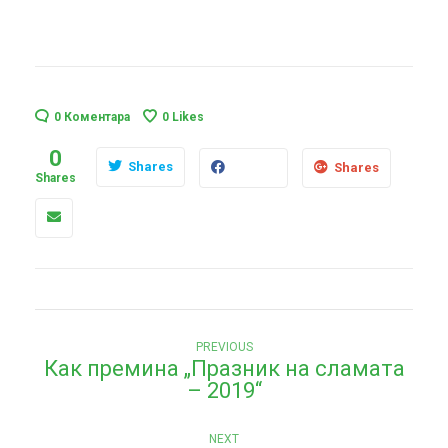
0 Коментара
0
Likes
0
Shares
Shares
Shares
Н
Previous
PREVIOUS
Как премина „Празник на сламата
post:
а
– 2019“
в
Next
и
NEXT