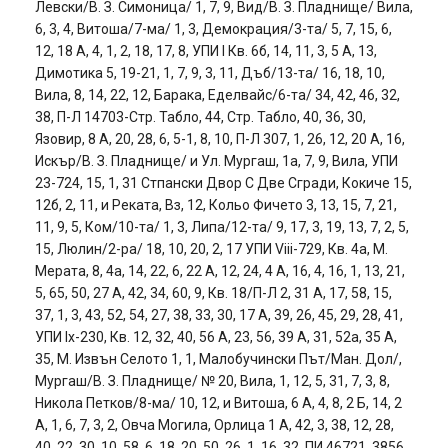
Левски/В. З. Симоница/ 1, 7, 9, Вид/В. З. Пладнище/ Вила,
6, 3, 4, Витоша/7-ма/ 1, 3, Демокрация/3-та/ 5, 7, 15, 6,
12, 18 А, 4, 1, 2, 18, 17, 8, УПИ І Кв. 6б, 14, 11, 3, 5 А, 13,
Димотика 5, 19-21, 1, 7, 9, 3, 11, Дъб/13-та/ 16, 18, 10,
Вила, 8, 14, 22, 12, Барака, Еделвайс/6-та/ 34, 42, 46, 32,
38, П-Л 14703-Стр. Табло, 44, Стр. Табло, 40, 36, 30,
Язовир, 8 А, 20, 28, 6, 5-1, 8, 10, П-Л 307, 1, 26, 12, 20 А, 16,
Искър/В. З. Пладнище/ и Ул. Мургаш, 1а, 7, 9, Вила, УПИ
23-724, 15, 1, 31 Стпански Двор С Две Сгради, Кокиче 15,
12б, 2, 11, и Реката, Вз, 12, Кольо Фичето 3, 13, 15, 7, 21,
11, 9, 5, Ком/10-та/ 1, 3, Липа/12-та/ 9, 17, 3, 19, 13, 7, 2, 5,
15, Люлин/2-ра/ 18, 10, 20, 2, 17 УПИ Vііі-729, Кв. 4а, М.
Мерата, 8, 4а, 14, 22, 6, 22 А, 12, 24, 4 А, 16, 4, 16, 1, 13, 21,
5, 65, 50, 27 А, 42, 34, 60, 9, Кв. 18/П-Л 2, 31 А, 17, 58, 15,
37, 1, 3, 43, 52, 54, 27, 38, 33, 30, 17 А, 39, 26, 45, 29, 28, 41,
УПИ Іх-230, Кв. 12, 32, 40, 56 А, 23, 56, 39 А, 31, 52а, 35 А,
35, М. Извън Селото 1, 1, Малобучински Път/Ман. Дол/,
Мургаш/В. З. Пладнище/ № 20, Вила, 1, 12, 5, 31, 7, 3, 8,
Никола Петков/8-ма/ 10, 12, и Витоша, 6 А, 4, 8, 2 Б, 14, 2
А, 1, 6, 7, 3, 2, Овча Могила, Орлица 1 А, 42, 3, 38, 12, 28,
40, 22, 30, 10, 58, 6, 18, 20, 50, 26, 1, 16, 32, ПИ 46721. 3856.