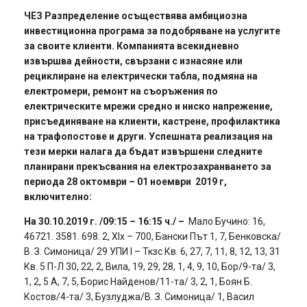
ЧЕЗ Разпределение осъществява амбициозна
инвестиционна програма за подобряване на услугите
за своите клиенти. Компанията всекидневно
извършва дейности, свързани с изнасяне или
рециклиране на електрически табла, подмяна на
електромери, ремонт на съоръжения по
електрическите мрежи средно и ниско напрежение,
присъединяване на клиенти, кастрене, профилактика
на трафопостове и други. Успешната реализация на
тези мерки налага
да бъдат извършени следните
планирани прекъсвания на електрозахранването за
периода 28 октомври – 01 ноември 2019 г,
включително:
На 30.10.2019 г. /09:15 – 16:15 ч./ –
Мало Бучино: 16,
46721. 3581. 698. 2, XIx – 700, Бански Път 1, 7, Бенковска/
В. З. Симоница/ 29 УПИ І – Ткзс Кв. 6, 27, 7, 11, 8, 12, 13, 31
Кв. 5 П-Л 30, 22, 2, Вила, 19, 29, 28, 1, 4, 9, 10, Бор/9-та/ 3,
1, 2, 5 А, 7, 5, Борис Найденов/11-та/ 3, 2, 1, Боян Б.
Костов/4-та/ 3, Бузлуджа/В. З. Симоница/ 1, Васил