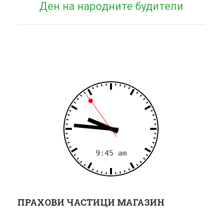
Ден на народните будители
post:
г
а
ц
и
я
ПРАХОВИ ЧАСТИЦИ МАГАЗИН