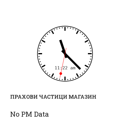
г
а
ц
и
я
ПРАХОВИ ЧАСТИЦИ МАГАЗИН
No PM Data