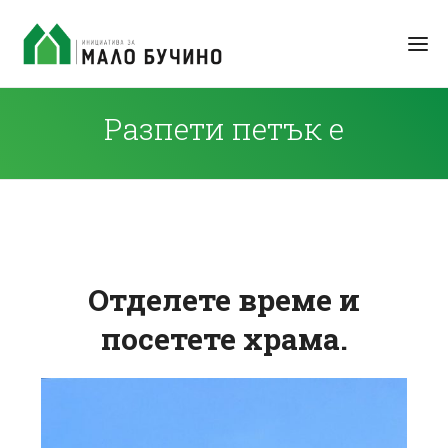
Разпети петък е
Отделете време и
посетете храма.