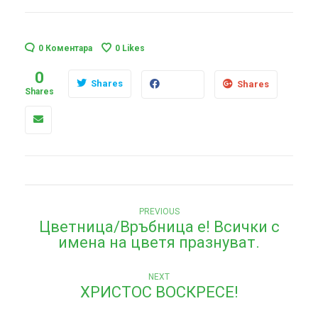
0 Коментара
0
Likes
0
Shares
Shares
Shares
Н
Previous
PREVIOUS
Цветница/Връбница е! Всички с
post:
а
имена на цветя празнуват.
в
Next
и
NEXT
ХРИСТОС ВОСКРЕСЕ!
post:
г