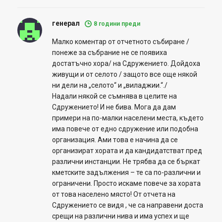
генерал
8 години преди
Малко коментар от отчетното събиране /
понеже за събрание не се появиха
достатъчно хора/ на Сдружението. Дойдоха
живущи и от селото / защото все още някой
ни дели на „селото“ и „виладжии.“./
Надали някой се съмнява в целите на
Сдружението! И не бива. Мога да дам
примери на по-малки населени места, където
има повече от едно сдружение или подобна
организация. Ами това е начина да се
организират хората и да кандидатстват пред
различни инстанции. Не трябва да се бъркат
кметските задължения – те са по-различни и
ограничени. Просто искаме повече за хората
от това населено място! От отчета на
Сдружението се видя , че са направени доста
срещи на различни нива и има успех и ще