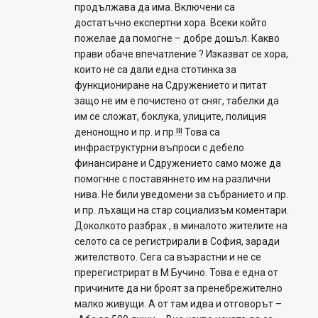
продължава да има. Включени са
достатъчно експертни хора. Всеки който
пожелае да помогне – добре дошъл. Какво
прави обаче впечатление ? Изказват се хора,
които не са дали една стотинка за
функциониране на Сдружението и питат
защо не им е почистено от сняг, табелки да
им се сложат, боклука, улиците, полиция
денонощно и пр. и пр.!!! Това са
инфраструктурни въпроси с дебело
финансиране и Сдружението само може да
помогнне с поставяннето им на различни
нива. Не били уведомени за събранието и пр.
и пр. лъхащи на стар социализъм коментари.
Доколкото разбрах , в миналото жителите на
селото са се регистрирали в София, заради
жителството. Сега са възрастни и не се
пререгистрират в М.Бучино. Това е една от
причините да ни броят за пренебрежително
малко живущи. А от там идва и отговорът –