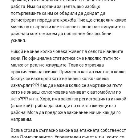
работа. Има си органи за целта, ако изобщо
потърпевшите са им се обадили да дойдат да
регистрират поредната кражба. Ние ще споделим какво
мисля по въпроса и което касае главно нас живущите в
района и което можем да постигнем без особени
усилия.
Никой не знае колко човека живеят в селото и вилните
зони. По официална статистика сме няколко пъти по-
малко от реално живущите. Това се отразява
практически на всичко. Примерно как да сметнеш колко
боклук се изхвърля като не знаеш колко човека
изхвърлят?!?! Как да кажеш колко се амортизира пътя
като не знаеш колко човека минават с автомобили по
него?!?!? и т.н. Хора, има закон за регистрацията и някой
(знам кой) трябва да извади на светло живущите в
района! Мога да предложа законанен начин как да го
направим.
Всяка сграда съгласно закона за етажната собственост
има Домоуправител, Управителен съвет и т.н., които се