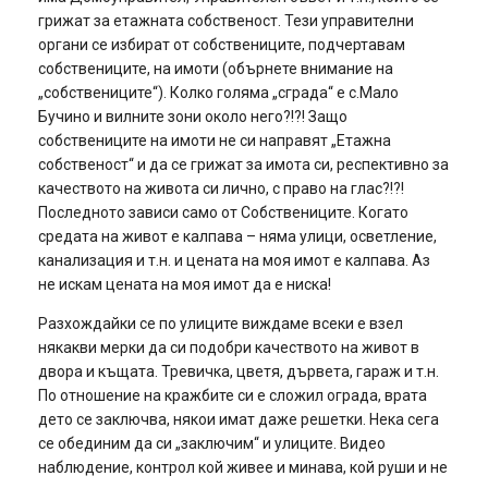
грижат за етажната собственост. Тези управителни
органи се избират от собствениците, подчертавам
собствениците, на имоти (обърнете внимание на
„собствениците“). Колко голяма „сграда“ е с.Мало
Бучино и вилните зони около него?!?! Защо
собствениците на имоти не си направят „Етажна
собственост“ и да се грижат за имота си, респективно за
качеството на живота си лично, с право на глас?!?!
Последното зависи само от Собствениците. Когато
средата на живот е калпава – няма улици, осветление,
канализация и т.н. и цената на моя имот е калпава. Аз
не искам цената на моя имот да е ниска!
Разхождайки се по улиците виждаме всеки е взел
някакви мерки да си подобри качеството на живот в
двора и къщата. Тревичка, цветя, дървета, гараж и т.н.
По отношение на кражбите си е сложил ограда, врата
дето се заключва, някои имат даже решетки. Нека сега
се обединим да си „заключим“ и улиците. Видео
наблюдение, контрол кой живее и минава, кой руши и не