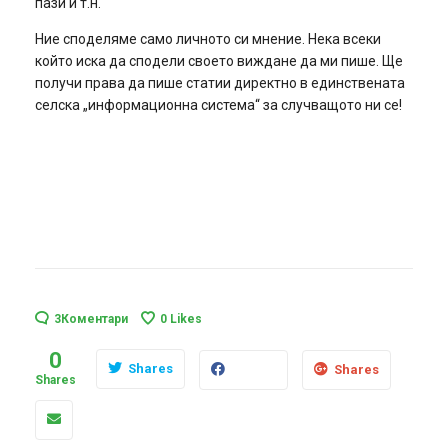
пази и т.н.
Ние споделяме само личното си мнение. Нека всеки
който иска да сподели своето виждане да ми пише. Ще
получи права да пише статии директно в единствената
селска „информационна система“ за случващото ни се!
3Коментари
0
Likes
0
Shares
Shares
Shares