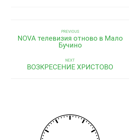
Н
Previous
PREVIOUS
NOVA телевизия отново в Мало
post:
а
Бучино
в
Next
и
NEXT
ВОЗКРЕСЕНИЕ ХРИСТОВО
post:
г
а
ц
и
я