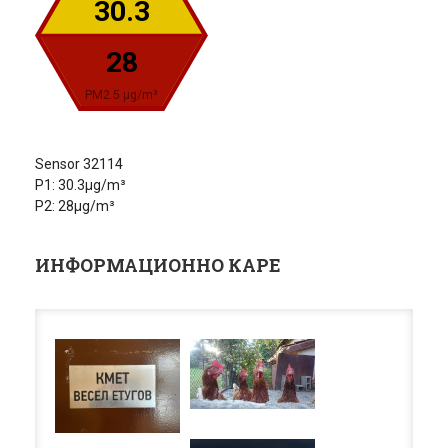
30.3
28
PM2.5 µg/m³
Sensor 32114
P1: 30.3µg/m³
P2: 28µg/m³
ИНФОРМАЦИОННО КАРЕ