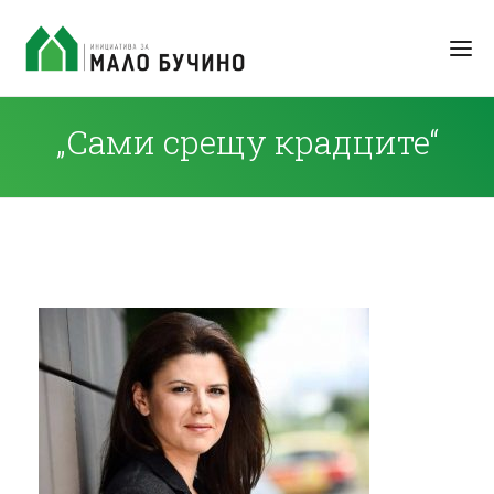
„Сами срещу крадците“