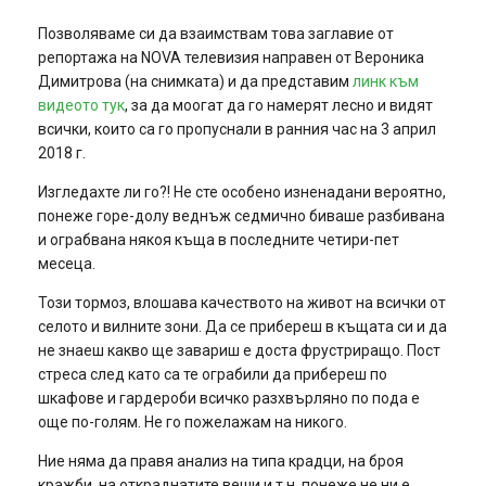
Позволяваме си да взаимствам това заглавие от
репортажа на NOVA телевизия направен от Вероника
Димитрова (на снимката) и да представим
линк към
видеото тук
, за да моогат да го намерят лесно и видят
всички, които са го пропуснали в ранния час на 3 април
2018 г.
Изгледахте ли го?! Не сте особено изненадани вероятно,
понеже горе-долу веднъж седмично биваше разбивана
и ограбвана някоя къща в последните четири-пет
месеца.
Този тормоз, влошава качеството на живот на всички от
селото и вилните зони. Да се прибереш в къщата си и да
не знаеш какво ще завариш е доста фрустриращо. Пост
стреса след като са те ограбили да прибереш по
шкафове и гардероби всичко разхвърляно по пода е
още по-голям. Не го пожелажам на никого.
Ние няма да правя анализ на типа крадци, на броя
кражби, на откраднатите веши и т.н. понеже не ни е