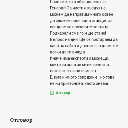
Прав си както обикновено г-н
Генерал! За чистия въздух не
можем да направим много освен
да сложим поне една станция за
следене на праховите частици.
Подкарали сме го и ще стане!
Въпрос на дни. Ще се постараем да
кача на сайта и данните за да може
всеки да ги вижда.
Иначе има експерти и можещи,
които за щастие се включват и
помагат с каквото могат.
Е, има и много сеирджии …но това
не ни притеснява, както знаеш.
Отговор
Отговор