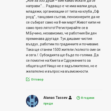
„Абе за 500 души – Вие какво искате да се
направи.“….. Радващо е че има малки деца,
младежи, организации от типа на клуба „Оф
роуд“ , танцовия състав, пенсионерите да не
се събират само на 8-ми март! Живот кипи не
само през лятото! Регистрирайте се в
М.Бучино, независимо, че работния Ви ден
преминава другаде. Тук дишаме чистия
въздух , работим по градинките и почиваме.
Така ще станем 1500 жители /колкото сме си
и сега /. Субсидията ще бъде по-голяма. Да
се помогне на Кмета и Сдружението за
общата цел! Нищо не е задължително, но е
желателно и въпрос на възможности.
Отговор
Atanas Tassev
8 години
преди