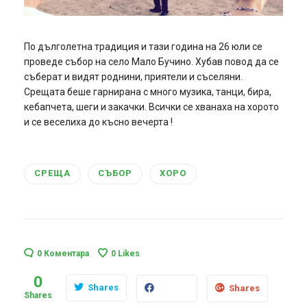
По дълголетна традиция и тази година на 26 юли се
проведе събор на село Мало Бучино. Хубав повод да се
съберат и видят роднини, приятели и съселяни.
Срещата беше гарнирана с много музика, танци, бира,
кебапчета, шеги и закачки. Всички се хванаха на хорото
и се веселиха до късно вечерта !
СРЕЩА
СЪБОР
ХОРО
0 Коментара
0
Likes
0
Shares
Shares
Shares