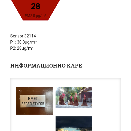
28
PM2.5 µg/m³
Sensor 32114
P1: 30.3µg/m³
P2: 28µg/m³
ИНФОРМАЦИОННО КАРЕ