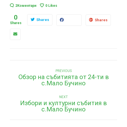
2Коментари
0
Likes
0
Shares
Shares
Shares
Н
Previous
PREVIOUS
Обзор на събитията от 24-ти в
post:
а
с.Мало Бучино
в
Next
и
NEXT
Избори и културни събития в
post:
г
с.Мало Бучино
а
ц