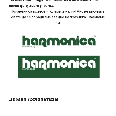
тяхната гама продукти, по нещо вкусно и полезно за
всяко дете, което участва.
Поканени са всички – големи и малки! Ако не рисувате,
елате да се порадваме заедно на празника! Очакваме
ви!
Прояви Инициатива!