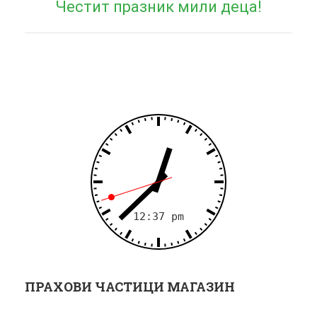
Честит празник мили деца!
post:
г
а
ц
и
я
ПРАХОВИ ЧАСТИЦИ МАГАЗИН