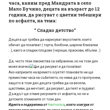
часа, каним пред Мандрата в село
Мало Бучино, децата на възраст до 12
години, да рисуват с цветни тебешири
по асфалта, на тема:
“ Сладко детство“
Децата ще трябва да нарисуват вкусотиите, които
обичат да похапват ( торта, бонбони, шарени близалки
…), както и сладки плодове (череши, праскови, ябълки…)
.
Да, често тези лакомства са забранени, но на този ден
може всичко
и да рисуват и да похапват.
Ако капризите на времето осуетят плановете ни ще
преместим часа на събитието, но няма да го пропуснем,
защото в този ден децата трябва да са весели,
щастливи, да мечтаят, да рисуват, да пеят и лудуват..
Дъждът ще отмие рисунките от асфалта, но не и
детските спомените от този ден.
Идеята е подкрепена от
Harmonica
, която осигури от