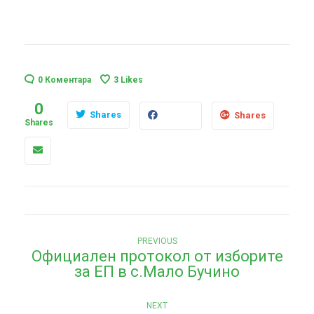
0 Коментара
3
Likes
0
Shares
Shares
Shares
Н
Previous
PREVIOUS
Официален протокол от изборите
post:
а
за ЕП в с.Мало Бучино
в
Next
и
NEXT