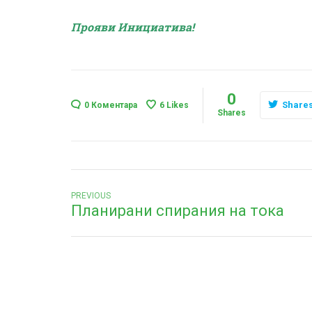
Прояви Инициатива!
0
Share
0 Коментара
6
Likes
Shares
Навигация
Previous
PREVIOUS
Планирани спирания на тока
post: