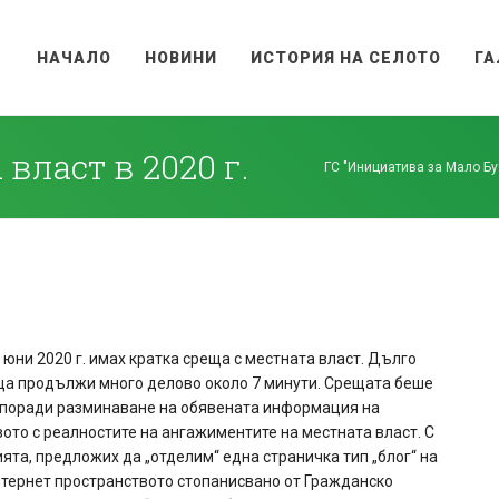
НАЧАЛО
НОВИНИ
ИСТОРИЯ НА СЕЛОТО
ГА
власт в 2020 г.
ГС "Инициатива за Мало Бу
4 юни 2020 г. имах кратка среща с местната власт. Дълго
а продължи много делово около 7 минути. Срещата беше
поради разминаване на обявената информация на
ото с реалностите на ангажиментите на местната власт. С
ята, предложих да „отделим“ една страничка тип „блог“ на
интернет пространството стопанисвано от Гражданско