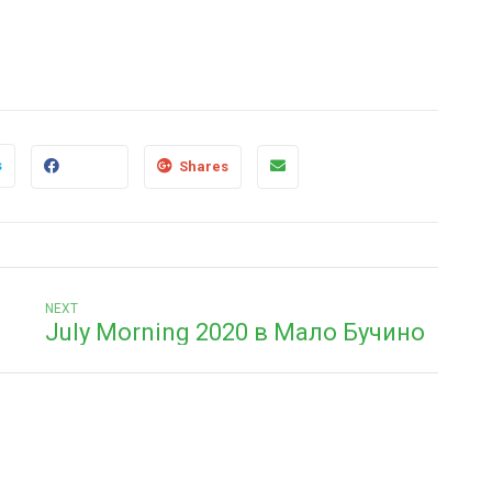
s
Shares
Next
NEXT
July Morning 2020 в Мало Бучино
post: