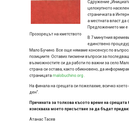
Сдружение „Инициати
целокупното населен
страничката в Интер
а местната власт да 
Предложението ми е в
Прозорецът на кметството
В 7 минутния времеви
единствено процедур
Мало Бучино. Все още нямаме консенсус по въпрос
позициите. Оставих писмени въпроси за последващ
възможностите си да работи по важни за село Мало
страна си остава, както обикновено, да информира
страницата
malobuchino.org
.
На финала на срещата си пожелахме, всичко което с
ден“.
Причината за толкова късото време на срещата 
изискваха моето присъствие за да бъдат придви
Атанас Тасев