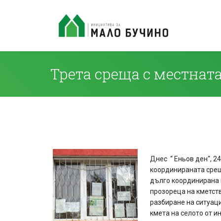
Трета среща с местната 
Днес “ Еньов ден“, 2
координираната срещ
дълго координирана 
прозореца на кметств
разбиране на ситуаци
кмета на селото от 