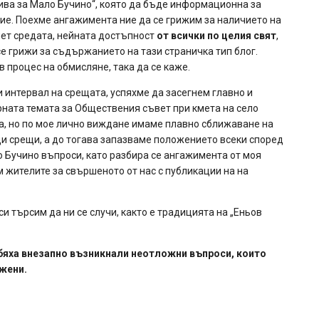
ва за Мало Бучино“, която да бъде информационна за
ие. Поехме ангажимента ние да се грижим за наличието на
нет средата, нейната достъпност
от всички по целия свят
,
се грижи за съдържанието на тази страничка тип блог.
 процес на обмисляне, така да се каже.
 интервал на срещата, успяхме да засегнем главно и
ната темата за Обществения съвет при кмета на село
а, но по мое лично виждане имаме плавно сближаване на
и срещи, а до тогава запазваме положението всеки според
 Бучино въпроси, като разбира се ангажимента от моя
м жителите за свършеното от нас с публикации на на
и търсим да ни се случи, както е традицията на „Еньов
бяха внезапно възникнали неотложни въпроси, които
жени.