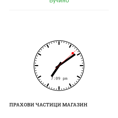
Бучино
г
а
ц
и
я
ПРАХОВИ ЧАСТИЦИ МАГАЗИН