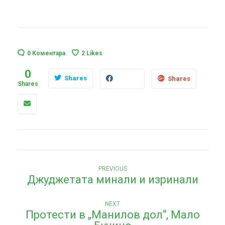
0 Коментара
2
Likes
0
Shares
Shares
Shares
Н
Previous
PREVIOUS
Джуджетата минали и изринали
post:
а
в
Next
NEXT
Протести в „Манилов дол“, Мало
post:
и